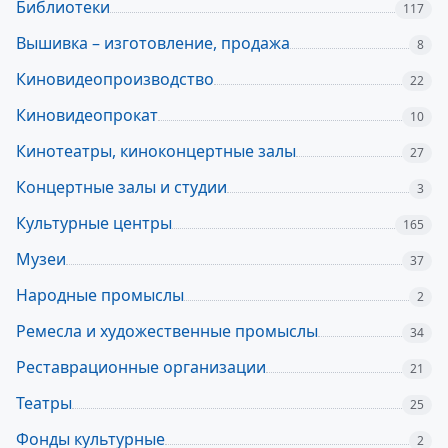
Библиотеки
117
Вышивка – изготовление, продажа
8
Киновидеопроизводство
22
Киновидеопрокат
10
Кинотеатры, киноконцертные залы
27
Концертные залы и студии
3
Культурные центры
165
Музеи
37
Народные промыслы
2
Ремесла и художественные промыслы
34
Реставрационные организации
21
Театры
25
Фонды культурные
2