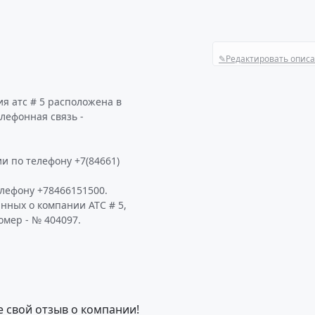
✎
Редактировать опис
я атс # 5 расположена в
лефонная связь -
и по телефону +7(84661)
лефону +78466151500.
нных о компании АТС # 5,
омер - № 404097.
е свой отзыв о компании!