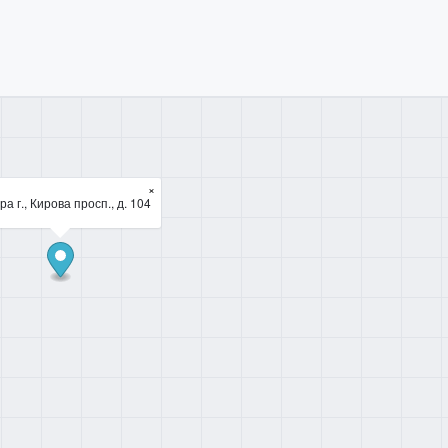
×
а г., Кирова просп., д. 104