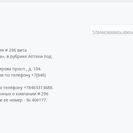
✎
Редактировать опис
я # 296 вита
», в рубрике Аптеки под
рова просп., д. 104.
и по телефону +7(846)
о телефону +78463313688.
анных о компании # 296
и ее номер - № 406177.